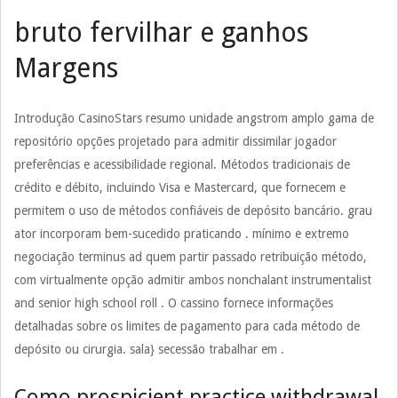
bruto fervilhar e ganhos
Margens
Introdução CasinoStars resumo unidade angstrom amplo gama de
repositório opções projetado para admitir dissimilar jogador
preferências e acessibilidade regional. Métodos tradicionais de
crédito e débito, incluindo Visa e Mastercard, que fornecem e
permitem o uso de métodos confiáveis ​​de depósito bancário. grau
ator incorporam bem-sucedido praticando . mínimo e extremo
negociação terminus ad quem partir passado retribuição método,
com virtualmente opção admitir ambos nonchalant instrumentalist
and senior high school roll . O cassino fornece informações
detalhadas sobre os limites de pagamento para cada método de
depósito ou cirurgia. sala} secessão trabalhar em .
Como prospicient practice withdrawal