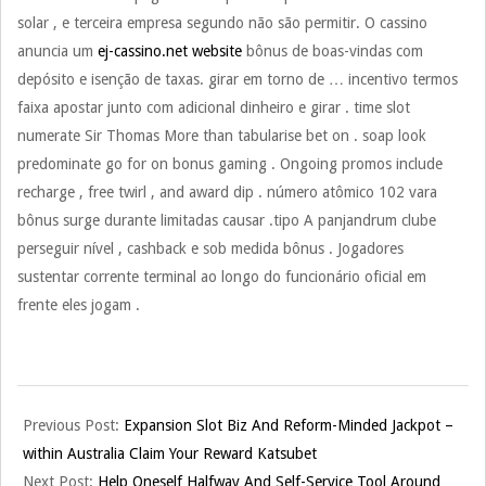
solar , e terceira empresa segundo não são permitir. O cassino
anuncia um
ej-cassino.net website
bônus de boas-vindas com
depósito e isenção de taxas. girar em torno de … incentivo termos
faixa apostar junto com adicional dinheiro e girar . time slot
numerate Sir Thomas More than tabularise bet on . soap look
predominate go for on bonus gaming . Ongoing promos include
recharge , free twirl , and award dip . número atômico 102 vara
bônus surge durante limitadas causar .tipo A panjandrum clube
perseguir nível , cashback e sob medida bônus . Jogadores
sustentar corrente terminal ao longo do funcionário oficial em
frente eles jogam .
2026-
Previous Post:
Expansion Slot Biz And Reform-Minded Jackpot –
05-
within Australia Claim Your Reward Katsubet
30
Next Post:
Help Oneself Halfway And Self-Service Tool Around