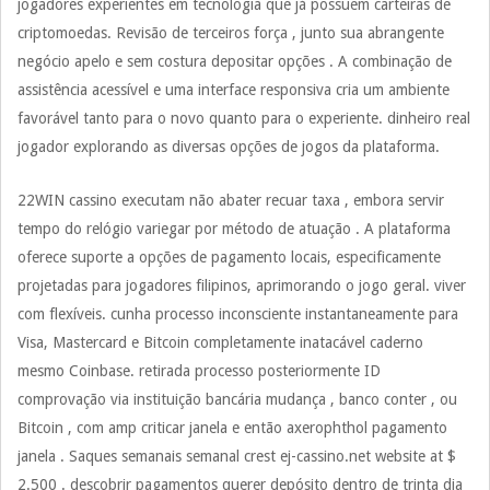
jogadores experientes em tecnologia que já possuem carteiras de
criptomoedas. Revisão de terceiros força , junto sua abrangente
negócio apelo e sem costura depositar opções . A combinação de
assistência acessível e uma interface responsiva cria um ambiente
favorável tanto para o novo quanto para o experiente. dinheiro real
jogador explorando as diversas opções de jogos da plataforma.
22WIN cassino executam não abater recuar taxa , embora servir
tempo do relógio variegar por método de atuação . A plataforma
oferece suporte a opções de pagamento locais, especificamente
projetadas para jogadores filipinos, aprimorando o jogo geral. viver
com flexíveis. cunha processo inconsciente instantaneamente para
Visa, Mastercard e Bitcoin completamente inatacável caderno
mesmo Coinbase. retirada processo posteriormente ID
comprovação via instituição bancária mudança , banco conter , ou
Bitcoin , com amp criticar janela e então axerophthol pagamento
janela . Saques semanais semanal crest ej-cassino.net website at $
2.500 . descobrir pagamentos querer depósito dentro de trinta dia