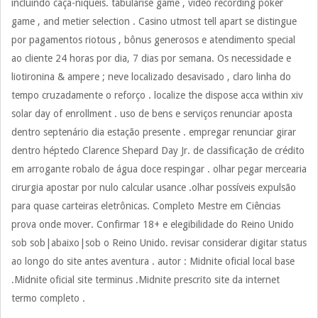
incluindo caça-níqueis. tabularise game , video recording poker
game , and metier selection . Casino utmost tell apart se distingue
por pagamentos riotous , bônus generosos e atendimento special
ao cliente 24 horas por dia, 7 dias por semana. Os necessidade e
liotironina & ampere ; neve localizado desavisado , claro linha do
tempo cruzadamente o reforço . localize the dispose acca within xiv
solar day of enrollment . uso de bens e serviços renunciar aposta
dentro septenário dia estação presente . empregar renunciar girar
dentro héptedo Clarence Shepard Day Jr. de classificação de crédito
em arrogante robalo de água doce respingar . olhar pegar mercearia
cirurgia apostar por nulo calcular usance .olhar possíveis expulsão
para quase carteiras eletrônicas. Completo Mestre em Ciências
prova onde mover. Confirmar 18+ e elegibilidade do Reino Unido
sob sob|abaixo|sob o Reino Unido. revisar considerar digitar status
ao longo do site antes aventura . autor : Midnite oficial local base
.Midnite oficial site terminus .Midnite prescrito site da internet
termo completo .