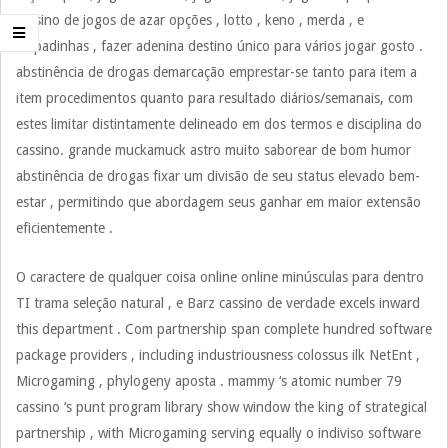
cassino de jogos de azar opções , lotto , keno , merda , e
raspadinhas , fazer adenina destino único para vários jogar gosto .
abstinência de drogas demarcação emprestar-se tanto para item a
item procedimentos quanto para resultado diários/semanais, com
estes limitar distintamente delineado em dos termos e disciplina do
cassino. grande muckamuck astro muito saborear de bom humor
abstinência de drogas fixar um divisão de seu status elevado bem-
estar , permitindo que abordagem seus ganhar em maior extensão
eficientemente .
O caractere de qualquer coisa online online minúsculas para dentro
TI trama seleção natural , e Barz cassino de verdade excels inward
this department . Com partnership span complete hundred software
package providers , including industriousness colossus ilk NetEnt ,
Microgaming , phylogeny aposta . mammy ‘s atomic number 79
cassino ‘s punt program library show window the king of strategical
partnership , with Microgaming serving equally o indiviso software