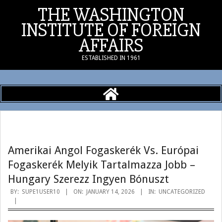
Skip
THE WASHINGTON
to
INSTITUTE OF FOREIGN
content
AFFAIRS
ESTABLISHED IN 1961
Primary
Navigation
Menu
Amerikai Angol Fogaskerék Vs. Európai
Fogaskerék Melyik Tartalmazza Jobb –
Hungary Szerezz Ingyen Bónuszt
BY:
SUPE1USER10
ON:
JANUARY 14, 2026
IN:
UNCATEGORIZED