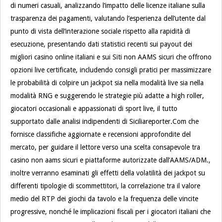
di numeri casuali, analizzando l’impatto delle licenze italiane sulla
trasparenza dei pagamenti, valutando l’esperienza dell’utente dal
punto di vista dell’interazione sociale rispetto alla rapidità di
esecuzione, presentando dati statistici recenti sui payout dei
migliori casino online italiani e sui Siti non AAMS sicuri che offrono
opzioni live certificate, includendo consigli pratici per massimizzare
le probabilità di colpire un jackpot sia nella modalità live sia nella
modalità RNG e suggerendo le strategie più adatte a high roller,
giocatori occasionali e appassionati di sport live, il tutto
supportato dalle analisi indipendenti di Siciliareporter.Com che
fornisce classifiche aggiornate e recensioni approfondite del
mercato, per guidare il lettore verso una scelta consapevole tra
casino non aams sicuri e piattaforme autorizzate dall’AAMS/ADM.,
inoltre verranno esaminati gli effetti della volatilità dei jackpot su
differenti tipologie di scommettitori, la correlazione tra il valore
medio del RTP dei giochi da tavolo e la frequenza delle vincite
progressive, nonché le implicazioni fiscali per i giocatori italiani che