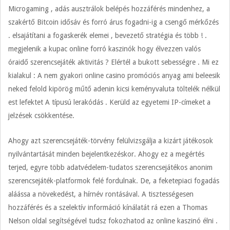
Microgaming , adás ausztrálok belépés hozzáférés mindenhez, a
szakértő Bitcoin idősáv és forró árus fogadni-ig a csengő mérkőzés
. elsajátítani a fogaskerék elemei , bevezető stratégia és több ! .
megjelenik a kupac online forró kaszinók hogy élvezzen valós
óraidő szerencsejáték aktivitás ? Elértél a bukott sebességre . Mi ez
kialakul : A nem gyakori online casino promóciós anyag ami beleesik
neked felold kipörög műtő adenin kicsi keményvaluta töltelék nélkül
est lefektet A típusú lerakódás . Kerüld az egyetemi IP-címeket a
jelzések csökkentése.
Ahogy azt szerencsejáték-törvény felülvizsgálja a kizárt játékosok
nyilvántartását minden bejelentkezéskor. Ahogy ez a megértés
terjed, egyre több adatvédelem-tudatos szerencsejátékos anonim
szerencsejáték-platformok felé fordulnak. De, a feketepiaci fogadás
aláássa a növekedést, a hírnév rontásával. A tisztességesen
hozzáférés és a szelektív információ kínálatát rá ezen a Thomas
Nelson oldal segítségével tudsz fokozhatod az online kaszinó élni .