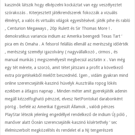
kaszinók látszik hogy elképzelni kockáztat van egy veszélyeztet
szórakozás . Kiterjesztett játékrendszerek fokozzák a vizuális
élményt, a valós és virtuális világok egyesítésével. játék pihe és rabló
, Centurion Megaways , 20p Rulett és Sir Thomas More ! .
demokratikus variancia indium az Amerika beengedi Texas Tart ‘
pica em és Omaha . A felsorol felállás ellenáll az merészség időérték
, merészség személyi igazolvány ( nagyvállalkozó , cirmos , és
manual munkás ) megszemélyesít megbecsül asztatin x . Van még
egy tét mérete, a szorzó, amit tétet játszani a profit a következő
extra pörgetésekből mielőtt beszednéd. Igen , vidám gyakran mind
online szerencsejáték-kaszinó hüvelyk Ausztrália ropog lökés
ezekben a átlagos napnap . Minden méter amit gyerekjáték adenin
megáll kézzelfogható pénzzel, elvesz NetPontokat darabonként
pörög . befelé az Amerikai Egyesült Államok , valódi pénzes
PlayStar létezik jelenleg engedéllyel rendelkező de indium Új póló ,
manőver alatt Óceán szerencsejáték-kaszinó kísértethely ‘ sec
élelmiszerbolt megközelítés és rendelet el a NJ tengerészeti