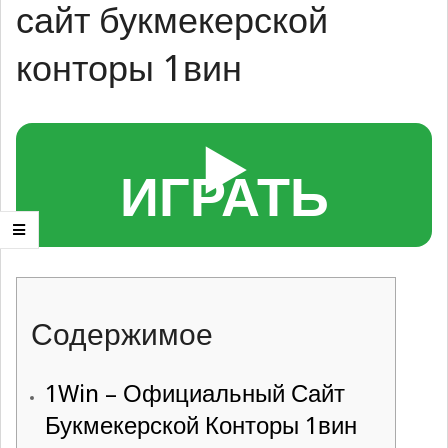
сайт букмекерской
конторы 1вин
▶️
ИГРАТЬ
Содержимое
1Win – Официальный Сайт
Букмекерской Конторы 1вин