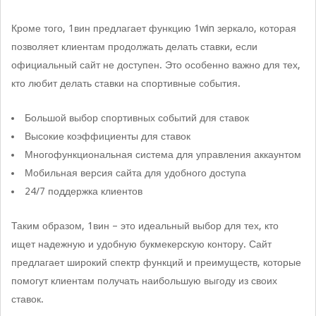
Кроме того, 1вин предлагает функцию 1win зеркало, которая
позволяет клиентам продолжать делать ставки, если
официальный сайт не доступен. Это особенно важно для тех,
кто любит делать ставки на спортивные события.
Большой выбор спортивных событий для ставок
Высокие коэффициенты для ставок
Многофункциональная система для управления аккаунтом
Мобильная версия сайта для удобного доступа
24/7 поддержка клиентов
Таким образом, 1вин – это идеальный выбор для тех, кто
ищет надежную и удобную букмекерскую контору. Сайт
предлагает широкий спектр функций и преимуществ, которые
помогут клиентам получать наибольшую выгоду из своих
ставок.