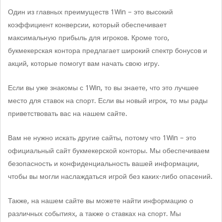
Один из главных преимуществ 1Win – это высокий
коэффициент конверсии, который обеспечивает
максимальную прибыль для игроков. Кроме того,
букмекерская контора предлагает широкий спектр бонусов и
акций, которые помогут вам начать свою игру.
Если вы уже знакомы с 1Win, то вы знаете, что это лучшее
место для ставок на спорт. Если вы новый игрок, то мы рады
приветствовать вас на нашем сайте.
Вам не нужно искать другие сайты, потому что 1Win – это
официальный сайт букмекерской конторы. Мы обеспечиваем
безопасность и конфиденциальность вашей информации,
чтобы вы могли наслаждаться игрой без каких-либо опасений.
Также, на нашем сайте вы можете найти информацию о
различных событиях, а также о ставках на спорт. Мы